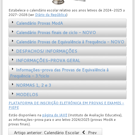
Estabelece o calendário escolar relativo aos anos letivos de 2024-2025 a
2027-2028 (ver
Diário da República
)
Calendário Provas ModA
Calendário
Provas finais de ciclo - NOVO
Calendário
Provas de Equivalência à Frequência - NOVO
DESPACHOS/ INFORMAÇÕES
INFORMAÇÕES-PROVA GERAL
Informações-prova das Provas de Equivalência à
Frequência - 3.ºciclo
NORMAS 1, 2 e 3
MODELOS
PLATAFORMA DE INSCRIÇÃO ELETRÓNICA EM PROVAS E EXAMES -
PIEPE
Estão disponíveis na
página do IAVE
(Instituto de Avaliação Educativa),
as informações-prova para o ano letivo 2024/2025 (provas ModA e
provas finais).
Artigo anterior: Calendário Escolar
Prev