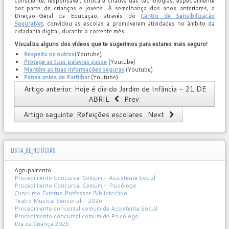
consciente, responsável, crítica e criativa das tecnologias, especialmente
por parte de crianças e jovens. À semelhança dos anos anteriores, a
Direção-Geral da Educação, através do
Centro de Sensibilização
SeguraNet
, convidou as escolas a promoverem atividades no âmbito da
cidadania digital, durante o corrente mês.
Visualiza alguns dos vídeos que te sugerimos para estares mais seguro!
Respeita os outros
(Youtube)
Protege as tuas palavras passe
(Youtube)
Mantém as tuas informações seguras
(Youtube)
Pensa antes de Partilhar
(Youtube)
Artigo anterior: Hoje é dia do Jardim de Infância - 21 DE
ABRIL
Prev
Artigo seguinte: Refeições escolares
Next
LISTA_DE_NOTÍCIAS
Agrupamento
Procedimento Concursal Comum - Assistente Social
Procedimento Concursal Comum - Psicólogo
Concurso Externo Professor Bibliotecário
Teatro Musical Sensorial - 2026
Procedimento concursal comum de Assistente Social
Procedimento concursal comum de Psicólogo
Dia da Criança 2026