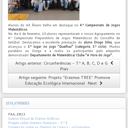
Alunos do AE Álvaro Velho em destaque no
4.º Campeonato de Jogos
Matemáticos
No dia 6 de fevereiro, 10 alunos representaram o nosso Agrupamento no
4.º Campeonato Preparatório de Jogos Matemáticos do Concelho de
Setúbal. Destacamos a excelente prestação do
aluno Diogo Silva
, que
alcançou o
3.º lugar no jogo “Quelhas” (categoria 3.º ciclo)
. Muitos
parabéns ao Diogo e a todos os participantes pelo empenho
demonstrado!
Departamento de Matemática/ Clube “A Hora do Jogo”.
Artigo anterior: Circunferências - 7.º A, B, C, D e G
Prev
Artigo seguinte: Projeto "Erasmus TREE" Promove
Educação Ecológica Internacional
Next
LISTA_ATIVIDADES
PAA_EB23
Galeria Virtual de Diários Gráficos
Projeto sobre Direitos Humanos - 5.º E
Convenção sobre os Direitos da Criança - pictogramas