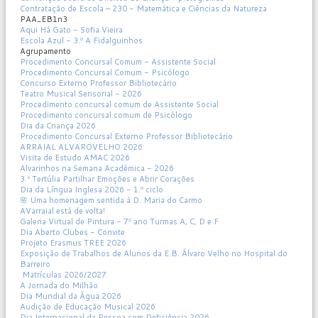
Contratação de Escola – 230 - Matemática e Ciências da Natureza
PAA_EB1n3
Aqui Há Gato - Sofia Vieira
Escola Azul - 3.º A Fidalguinhos
Agrupamento
Procedimento Concursal Comum - Assistente Social
Procedimento Concursal Comum - Psicólogo
Concurso Externo Professor Bibliotecário
Teatro Musical Sensorial - 2026
Procedimento concursal comum de Assistente Social
Procedimento concursal comum de Psicólogo
Dia da Criança 2026
Procedimento Concursal Externo Professor Bibliotecário
ARRAIAL ALVAROVELHO 2026
Visita de Estudo AMAC 2026
Alvarinhos na Semana Académica - 2026
3.ª Tertúlia Partilhar Emoções e Abrir Corações
Dia da Língua Inglesa 2026 - 1.º ciclo
🌸 Uma homenagem sentida à D. Maria do Carmo
AVarraial está de volta!
Galeria Virtual de Pintura - 7º ano Turmas A, C, D e F
Dia Aberto Clubes - Convite
Projeto Erasmus TREE 2026
Exposição de Trabalhos de Alunos da E.B. Álvaro Velho no Hospital do
Barreiro
Matrículas 2026/2027
A Jornada do Milhão
Dia Mundial da Água 2026
Audição de Educação Musical 2026
Dia Internacional da Pessoa com Deficiência 2026