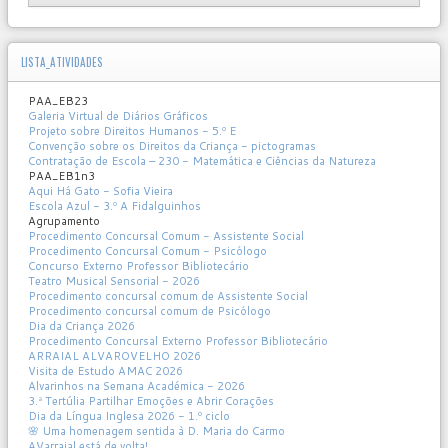
LISTA_ATIVIDADES
PAA_EB23
Galeria Virtual de Diários Gráficos
Projeto sobre Direitos Humanos - 5.º E
Convenção sobre os Direitos da Criança - pictogramas
Contratação de Escola – 230 - Matemática e Ciências da Natureza
PAA_EB1n3
Aqui Há Gato - Sofia Vieira
Escola Azul - 3.º A Fidalguinhos
Agrupamento
Procedimento Concursal Comum - Assistente Social
Procedimento Concursal Comum - Psicólogo
Concurso Externo Professor Bibliotecário
Teatro Musical Sensorial - 2026
Procedimento concursal comum de Assistente Social
Procedimento concursal comum de Psicólogo
Dia da Criança 2026
Procedimento Concursal Externo Professor Bibliotecário
ARRAIAL ALVAROVELHO 2026
Visita de Estudo AMAC 2026
Alvarinhos na Semana Académica - 2026
3.ª Tertúlia Partilhar Emoções e Abrir Corações
Dia da Língua Inglesa 2026 - 1.º ciclo
🌸 Uma homenagem sentida à D. Maria do Carmo
AVarraial está de volta!