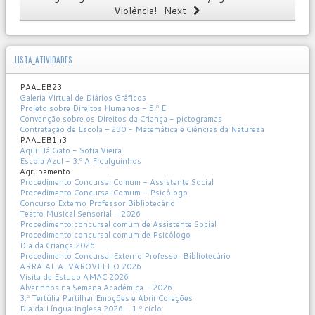
Violência!
Next
LISTA_ATIVIDADES
PAA_EB23
Galeria Virtual de Diários Gráficos
Projeto sobre Direitos Humanos - 5.º E
Convenção sobre os Direitos da Criança - pictogramas
Contratação de Escola – 230 - Matemática e Ciências da Natureza
PAA_EB1n3
Aqui Há Gato - Sofia Vieira
Escola Azul - 3.º A Fidalguinhos
Agrupamento
Procedimento Concursal Comum - Assistente Social
Procedimento Concursal Comum - Psicólogo
Concurso Externo Professor Bibliotecário
Teatro Musical Sensorial - 2026
Procedimento concursal comum de Assistente Social
Procedimento concursal comum de Psicólogo
Dia da Criança 2026
Procedimento Concursal Externo Professor Bibliotecário
ARRAIAL ALVAROVELHO 2026
Visita de Estudo AMAC 2026
Alvarinhos na Semana Académica - 2026
3.ª Tertúlia Partilhar Emoções e Abrir Corações
Dia da Língua Inglesa 2026 - 1.º ciclo