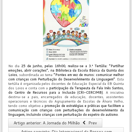
No dia
25 de junho, pelas 16h00, realiza-se a 3.ª Tertúlia: “Partilhar
emoções, abrir corações”, na Biblioteca da Escola Básica da Quinta dos
Loios
, subordinada ao tema
“Pontes em vez de muros: comunicar melhor
com crianças com Perturbação do Desenvolvimento da Linguagem”
. Esta
tertúlia é organizada pelos docentes de Educação Especial da EB Quinta
dos Loios e conta com a
participação da Terapeuta da Fala Inês Santos,
do Centro de Recursos para a Inclusão (CRI-CERCIMB)
. A iniciativa
destina-se a pais, encarregados de educação, docentes, assistentes
operacionais e técnicos do Agrupamento de Escolas de Álvaro Velho,
tendo como objetivo a
promoção de estratégias e práticas que facilitem a
comunicação com crianças com perturbações do desenvolvimento da
linguagem, incluindo crianças com perturbação do espetro do autismo
.
Artigo anterior: A Jornada do Milhão
Prev
Artigo seguinte: Dia Internacional da Pessoa com