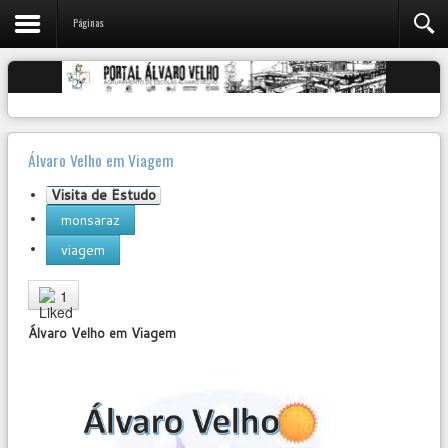
Páginas
Álvaro Velho em Viagem
Visita de Estudo
monsaraz
viagem
User
Rating:
5
/
5
1
Álvaro Velho em Viagem