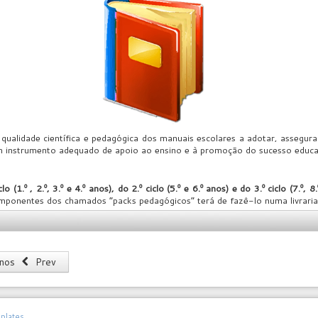
 qualidade científica e pedagógica dos manuais escolares a adotar, assegur
um instrumento adequado de apoio ao ensino e à promoção do sucesso educa
1.º , 2.º, 3.º e 4.º anos), do 2.º ciclo (5.º e 6.º anos) e do 3.º ciclo (7.º, 8.
componentes dos chamados “packs pedagógicos” terá de fazê-lo numa livraria
unos
Prev
plates