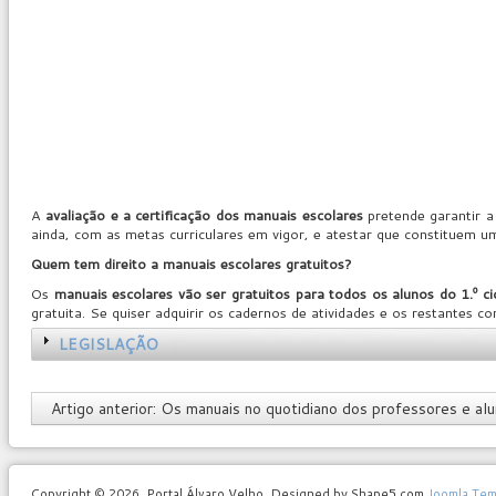
A
avaliação e a certificação dos manuais escolares
pretende garantir a
ainda, com as metas curriculares em vigor, e atestar que constituem 
Quem tem direito a manuais escolares gratuitos?
Os
manuais escolares vão ser gratuitos para todos os alunos do 1.º ciclo (
gratuita. Se quiser adquirir os cadernos de atividades e os restantes 
LEGISLAÇÃO
Artigo anterior: Os manuais no quotidiano dos professores e al
Copyright © 2026. Portal Álvaro Velho. Designed by Shape5.com
Joomla Tem