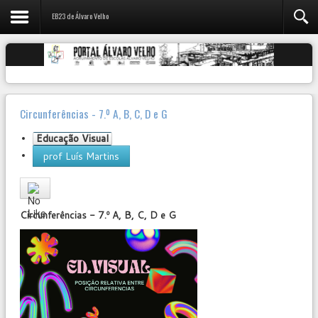
EB23 de Álvaro Velho
Circunferências - 7.º A, B, C, D e G
Educação Visual
prof Luís Martins
User
Rating:
0
/
5
Circunferências - 7.º A, B, C, D e G