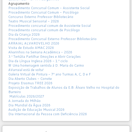
Agrupamento
Procedimento Concursal Comum - Assistente Social
Procedimento Concursal Comum - Psicólogo
Concurso Externo Professor Bibliotecário
Teatro Musical Sensorial - 2026
Procedimento concursal comum de Assistente Social
Procedimento concursal comum de Psicólogo
Dia da Criança 2026
Procedimento Concursal Externo Professor Bibliotecário
ARRAIAL ALVAROVELHO 2026
Visita de Estudo AMAC 2026
Alvarinhos na Semana Académica - 2026
3.ª Tertúlia Partilhar Emoções e Abrir Corações
Dia da Língua Inglesa 2026 - 1.º ciclo
🌸 Uma homenagem sentida à D. Maria do Carmo
AVarraial está de volta!
Galeria Virtual de Pintura - 7º ano Turmas A, C, D e F
Dia Aberto Clubes - Convite
Projeto Erasmus TREE 2026
Exposição de Trabalhos de Alunos da E.B. Álvaro Velho no Hospital do
Barreiro
Matrículas 2026/2027
A Jornada do Milhão
Dia Mundial da Água 2026
Audição de Educação Musical 2026
Dia Internacional da Pessoa com Deficiência 2026