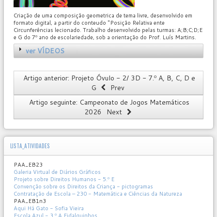
Criação de uma composição geometrica de tema livre, desenvolvido em
formato digital, a partir do conteudo "Posição Relativa ente
Circunferências lecionado. Trabalho desenvolvido pelas turmas: A;B;C;D;E
e G do 7º ano de escolariedade, sob a orientação do Prof. Luís Martins.
ver VÍDEOS
Artigo anterior: Projeto Óvulo - 2/ 3D - 7.º A, B, C, D e
G
Prev
Artigo seguinte: Campeonato de Jogos Matemáticos
2026
Next
LISTA_ATIVIDADES
PAA_EB23
Galeria Virtual de Diários Gráficos
Projeto sobre Direitos Humanos - 5.º E
Convenção sobre os Direitos da Criança - pictogramas
Contratação de Escola – 230 - Matemática e Ciências da Natureza
PAA_EB1n3
Aqui Há Gato - Sofia Vieira
Escola Azul - 3.º A Fidalguinhos